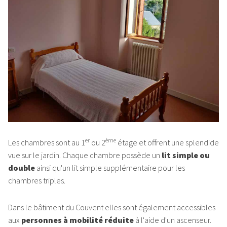
er
ème
Les chambres sont au 1
ou 2
étage et offrent une splendide
vue sur le jardin. Chaque chambre possède un
lit simple ou
double
ainsi qu'un lit simple supplémentaire pour les
chambres triples.
Dans le bâtiment du Couvent elles sont également accessibles
aux
personnes à mobilité réduite
à l'aide d'un ascenseur.